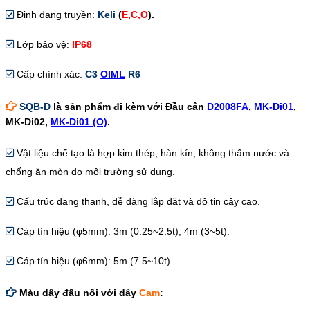
Định dạng truyền:
Keli
(
E,C,O
).
Lớp bảo vệ:
IP68
Cấp chính xác:
C3
OIML
R6
SQB-D
là sản phẩm đi kèm với Đầu cân
D2008FA
,
MK-Di01
,
MK-Di02,
MK-Di01 (O)
.
Vật liệu chế tạo là hợp kim thép, hàn kín, không thấm nước và
chống ăn mòn do môi trường sử dụng.
Cấu trúc dạng thanh, d
ễ dàng lắp đặt và độ tin cậy cao.
Cáp tín hiệu (φ5mm):
3m (0.25~2.5t), 4m (3~5t).
Cáp tín hiệu (φ6mm): 5m (7.5~10t).
Màu dây đấu nối với dây
Cam
: