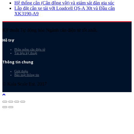
Hệ thống cân (Cân động vật) và giám sát đàn gia súc
Lắp đặt cân xe tải với Loadcell QS-A 30t và Đầu cân
XK3190-A9
Kỹ thuật Tự động hóa Ngành cân điện tử tốt nhất.
Hỗ trợ
Phần mềm cân điện tử
Tài liệu kỹ thuật
Thông tin chung
Giới thiệu
Bảo mật thông tin
© Kala Scale Est. 2017