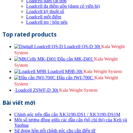
Loadcell dầm cắt đơn
Loadcell đa điểm uốn (dạng có viên bi)
Loadcell kỹ thuật số
Loadcell một điểm
Loadcell trụ / hộp nén
Top rated products
Loadcell QS-D 30t
Kala Weight
System
Đầu cân MK-Di01
Kala Weight
System
Loadcell M9B-30t
Kala Weight System
Đầu cân JWI-700C
Kala Weight
System
Loadcell ZSWF-D 30t
Kala Weight System
Bài viết mới
Chỉnh góc trên đầu cân XK3190-DS1 / XK3190-DS1M
Một số tương đồng giữa các đầu cân (bộ chỉ thị) của Keli và
Yaohua
Sử dụng hộp nối chỉnh góc cho cân điện tử