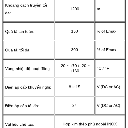
Khoảng cách truyền tối
1200
m
đa:
150
% of Emax
Quá tải an toàn:
300
% of Emax
Quá tải tối đa:
-20 ~ +70 / -20 ~
°C / °F
Vùng nhiệt độ hoạt động:
+160
8 ~ 15
V (DC or AC)
Điện áp cấp khuyến nghị:
24
V (DC or AC)
Điện áp cấp tối đa:
Hợp kim thép phủ ngoài INOX
Vật liệu chế tạo: