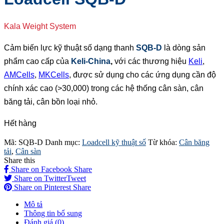
Kala Weight System
Cảm biến lực kỹ thuật số dạng thanh
SQB-D
là dòng sản
phẩm cao cấp của
Keli-China
,
với các thương hiệu
Keli
,
AMCells
,
MKCells
, được sử dụng cho các ứng dụng cần độ
chính xác cao (>30,000) trong các hệ thống cân sàn, cân
băng tải, cân bồn loại nhỏ.
Hết hàng
Mã:
SQB-D
Danh mục:
Loadcell kỹ thuật số
Từ khóa:
Cân băng
tải
,
Cân sàn
Share this
Share on Facebook
Share
Share on Twitter
Tweet
Share on Pinterest
Share
Mô tả
Thông tin bổ sung
Đánh giá (0)