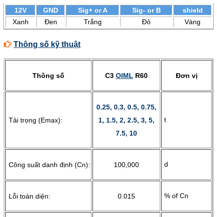
12V
GND
Sig+ or A
Sig- or B
shield
Xanh
Đen
Trắng
Đỏ
Vàng
Thông số kỹ thuật
Thông số
C3
OIML
R60
Đơn vị
0.25, 0.3, 0.5, 0.75,
t
Tải trọng (Emax):
1, 1.5, 2, 2.5, 3, 5,
7.5, 10
d
Công suất danh định (Cn):
100,000
% of Cn
Lỗi toàn diện:
0.015