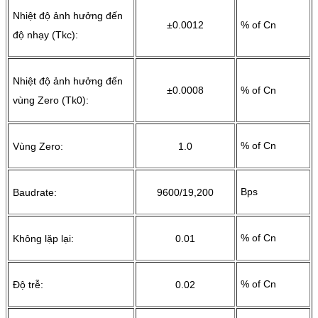
Nhiệt độ ảnh hưởng đến
±0.0012
% of Cn
độ nhạy (Tkc):
Nhiệt độ ảnh hưởng đến
±0.0008
% of Cn
vùng Zero (Tk0):
% of Cn
Vùng Zero:
1.0
Bps
Baudrate:
9600/19,200
% of Cn
Không lặp lại:
0.01
% of Cn
Độ trễ:
0.02