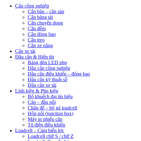
Cân công nghiệp
Cân bàn – cân sàn
Cân băng tải
Cân chuyên dụng
Cân đếm
Cân đóng bao
Cân treo
Cân xe nâng
Cân xe tải
Đầu cân & Hiển thị
Bảng đèn LED phụ
Đầu cân công nghiệp
Đầu cân điều khiển – đóng bao
Đầu cân kỹ thuật số
Đầu cân xe tải
Linh kiện & Phụ kiện
Bộ khuếch đại tín hiệu
Cáp – đầu nối
Chân đế – bộ gá loadcell
Hộp nối (junction box)
Máy in phiếu cân
Tủ điện điều khiển
Loadcell – Cảm biến lực
Loadcell chữ S / chữ Z